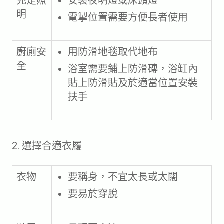
充足照
安裝夜明燈或床頭燈
明
電掣位置需要方便長者使用
廚廁安
用防滑地毯取代地布
全
浴室需要鋪上防滑磚，浴缸內
貼上防滑貼及於適當位置安裝
扶手
2. 選擇合適衣履
衣物
要稱身，不宜太長或太闊
要易於穿脫