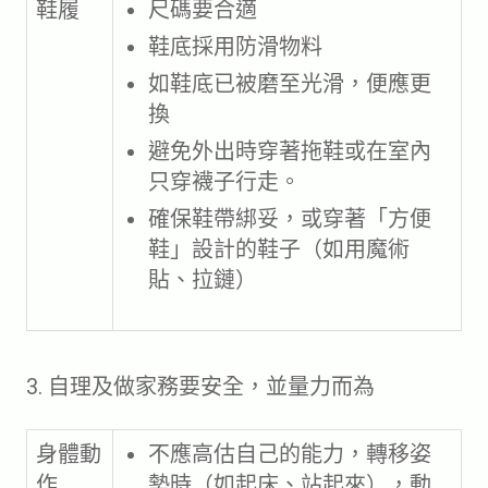
鞋履
尺碼要合適
鞋底採用防滑物料
如鞋底已被磨至光滑，便應更
換
避免外出時穿著拖鞋或在室內
只穿襪子行走。
確保鞋帶綁妥，或穿著「方便
鞋」設計的鞋子（如用魔術
貼、拉鏈）
3. 自理及做家務要安全，並量力而為
身體動
不應高估自己的能力，轉移姿
作
勢時（如起床、站起來），動