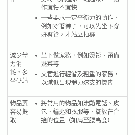
作宜慢不宜快
一些要求一定平衡力的動作，
例如穿著褲子，可以先坐下穿
好褲管，才站立抽褲
減少體
坐下做家務，例如燙衫、預備
力消
餸菜等
耗，多
交替進行輕省及粗重的家務，
坐少站
以減低出現體力透支的機會
物品要
將常用的物品如流動電話、皮
容易提
包、鑰匙和衣服等，擺放在合
取
適的位置（如肩至腰高度）