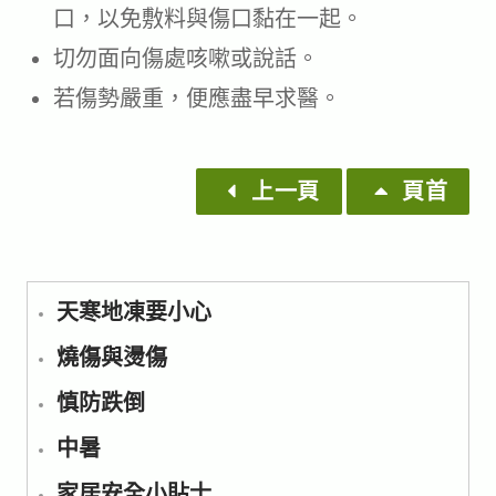
口，以免敷料與傷口黏在一起。
切勿面向傷處咳嗽或說話。
若傷勢嚴重，便應盡早求醫。
上一頁
頁首
天寒地凍要小心
燒傷與燙傷
慎防跌倒
中暑
家居安全小貼士