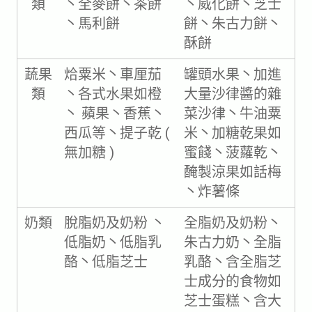
類
丶全麥餅丶茶餅
丶威化餅丶芝士
丶馬利餅
餅丶朱古力餅丶
酥餅
蔬果
烚粟米丶車厘茄
罐頭水果丶加進
類
丶各式水果如橙
大量沙律醬的雜
丶 蘋果丶香蕉丶
菜沙律丶牛油粟
西瓜等丶提子乾 (
米丶加糖乾果如
無加糖 )
蜜餞丶菠蘿乾丶
醃製涼果如話梅
丶炸薯條
奶類
脫脂奶及奶粉 丶
全脂奶及奶粉丶
低脂奶丶低脂乳
朱古力奶丶全脂
酪丶低脂芝士
乳酪丶含全脂芝
士成分的食物如
芝士蛋糕丶含大