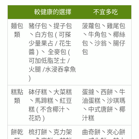
較健康的選擇
不宜多吃
麵包
豬仔包丶提子包
菠蘿包丶雞尾包
類
丶白方包 ( 可搽
丶牛角包丶椰絲
少量果占 / 花生
包丶沙翁丶腸仔
醬 ) 丶 全麥包 (
包
可加低脂芝士 /
火腿 /水浸吞拿魚
)
糕點
砵仔糕丶大菜糕
蛋撻丶西餅丶牛
類
丶馬蹄糕丶紅豆
油蛋糕丶沙琪瑪
糕 ( 不含椰汁丶
丶中式唐餅丶椰
花奶 )
汁糕
餅乾
梳打餅丶克力架
曲奇餅丶夾心餅