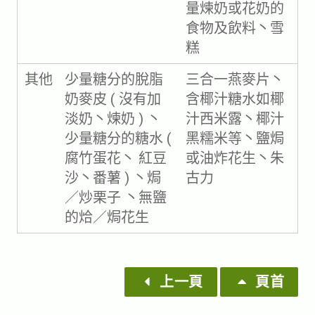
量煉奶或花奶的
食物及飲料丶雪
糕
其他
少量糖分的脫脂
三合一燕麥片丶
奶麥皮 ( 沒有加
含椰汁糖水如椰
淡奶丶煉奶 ) 丶
汁西米露丶椰汁
少量糖分的糖水 (
黑糯米等丶鹽焗
腐竹蛋花丶 紅豆
或油炸花生丶朱
沙丶番薯 ) 丶焗
古力
／炒栗子 丶無鹽
的烚／焗花生
上一頁
頁首