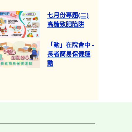
七月份專題​(二)
高糖致肥陷阱​
「動」在院舍中 -
長者簡易保健運
動