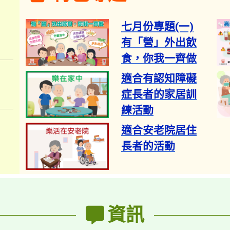
七月份專題​(一)
有「營」外出飲
食，你我一齊做​
適合有認知障礙
症長者的家居訓
練活動
適合安老院居住
長者的活動​
健康
資訊
核