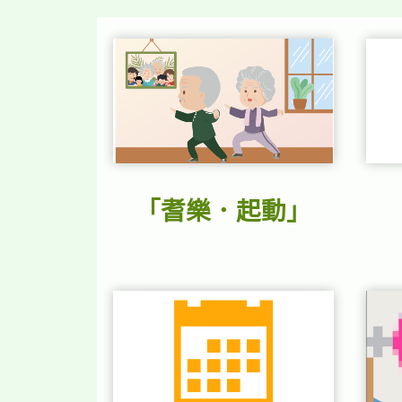
糖核酸疫苗
，
必須
預約
。
2023年12月13日
因應服務調整，由2023年12月18
（星期一）起，長者健康中心只會
每周指定日子，提供診症服務（只
會員）以及疫苗接種服務。詳情請
閱「重要消息」。
「耆樂．起動」