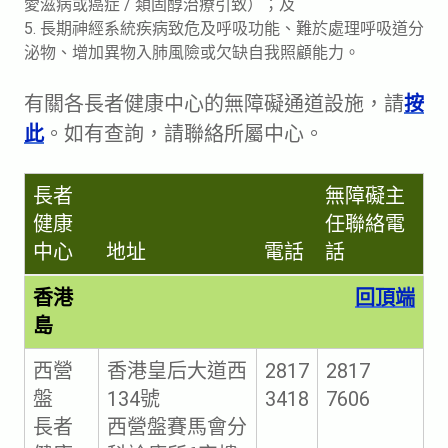
愛滋病或癌症 / 類固醇治療引致）；及
5. 長期神經系統疾病致危及呼吸功能、難於處理呼吸道分
泌物、增加異物入肺風險或欠缺自我照顧能力。
有關各長者健康中心的無障礙通道設施，請
按
此
。如有查詢，請聯絡所屬中心。
長者
無障礙主
健康
任聯絡電
中心
地址
電話
話
香港
回頂端
島
西營
香港皇后大道西
2817
2817
盤
134號
3418
7606
長者
西營盤賽馬會分