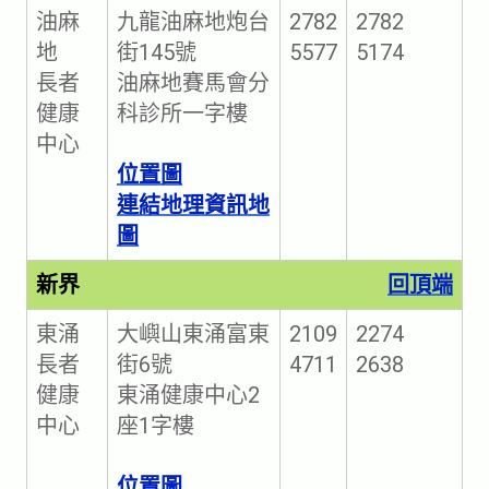
油麻
九龍油麻地炮台
2782
2782
地
街145號
5577
5174
長者
油麻地賽馬會分
健康
科診所一字樓
中心
位置圖
連結地理資訊地
圖
新界
回頂端
東涌
大嶼山東涌富東
2109
2274
長者
街6號
4711
2638
健康
東涌健康中心2
中心
座1字樓
位置圖