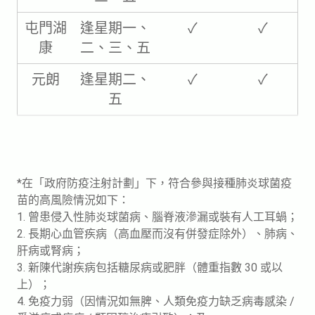
屯門湖
逢星期一、
✓
✓
康
二、三、五
元朗
逢星期二、
✓
✓
五
*在「政府防疫注射計劃」下，符合參與接種肺炎球菌疫
苗的高風險情況如下：
1. 曾患侵入性肺炎球菌病、腦脊液滲漏或裝有人工耳蝸；
2. 長期心血管疾病（高血壓而沒有併發症除外）、肺病、
肝病或腎病；
3. 新陳代謝疾病包括糖尿病或肥胖（體重指數 30 或以
上）；
4. 免疫力弱（因情況如無脾、人類免疫力缺乏病毒感染 /