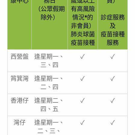
康中心
務日​
歲或以上
員）​
（公眾假期
有高風險
除外）
情況*的
診症服務
非會員）
及​
肺炎球菌
疫苗接種
疫苗接種
服務​
西營盤
逢星期一、
✓
✓
三、四​
筲箕灣​
逢星期一、
✓
✓
二、四​
香港仔
逢星期二、
✓
✓
四、五​
灣仔
逢星期一、
✓
✓
二、三、