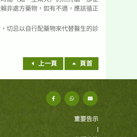
依賴非處方藥物，如有不適，應該循正
診，切忌以自行配藥物來代替醫生的診
上一頁
頁首
重要告示
|