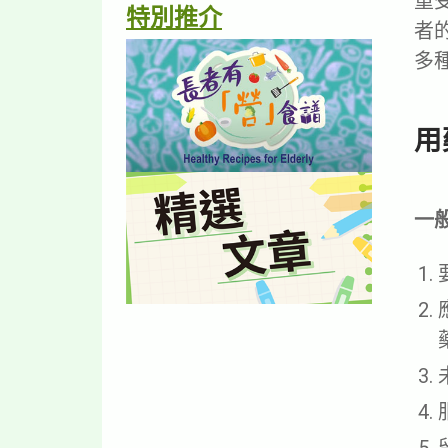
重
特別推介
者
多
用
一