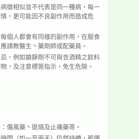
為病徵相似並不代表是同一種病，每一
病情，更可能因不良副作用而造成危
非每個人都會有同樣的副作用，在服食
，應請教醫生丶藥劑師或配藥員。
禁忌，例如鎮靜劑不可與含酒精之飲料
藥物，及注意標簽指示，免生危險。
。
如：傷風藥丶退燒及止痛藥等。
段時間（如一至兩天）仍然持續，那便