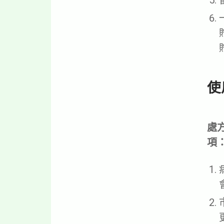
使
處
項