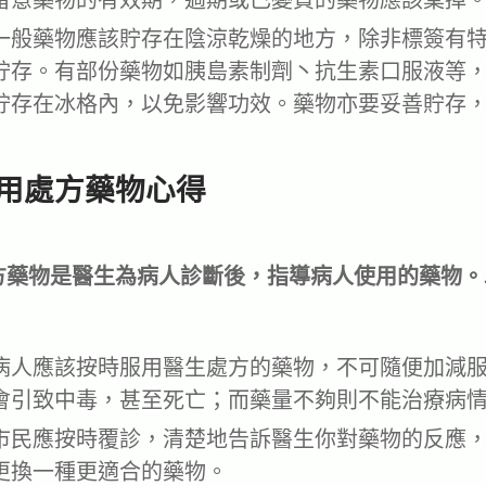
留意藥物的有效期，過期或已變質的藥物應該棄掉
一般藥物應該貯存在陰涼乾燥的地方，除非標簽有
貯存。有部份藥物如胰島素制劑丶抗生素口服液等
貯存在冰格內，以免影響功效。藥物亦要妥善貯存
用處方藥物心得
方藥物是醫生為病人診斷後，指導病人使用的藥物。
：
病人應該按時服用醫生處方的藥物，不可隨便加減
會引致中毒，甚至死亡；而藥量不夠則不能治療病
市民應按時覆診，清楚地告訴醫生你對藥物的反應
更換一種更適合的藥物。