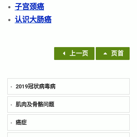
子宫颈癌
认识大肠癌
上一页
页首
2019冠状病毒病
肌肉及骨骼问题
癌症