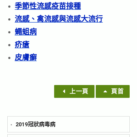
季節性流感疫苗接種
流感、禽流感與流感大流行
蠅蛆病
疥瘡
皮膚癬
上一頁
頁首
2019冠狀病毒病