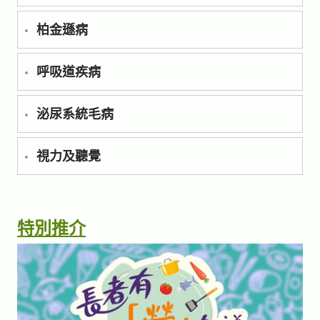
柏金遜病
呼吸道疾病
泌尿系統毛病
視力及聽覺
特別推介