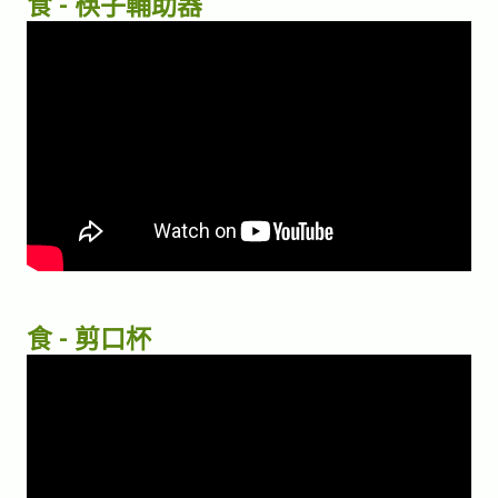
食 - 筷子輔助器
食 - 剪口杯