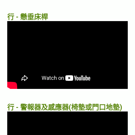
行 - 懸垂床桿
行 - 警報器及感應器(椅墊或門口地墊)