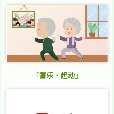
「耆乐．起动」