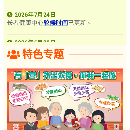
2026年7月24日
长者健康中心
轮候时间
已更新。
2026年6月30日
各长者健康中心的
健康讲座时间表 (2026年
特色专题
7月至8月)
已更新。
2024年10月3日
由2024年10月4日起，14间长者健康中心
会为65岁或以上人士提供信使核糖核酸疫
苗
，
必须
預約
。
2023年12月13日