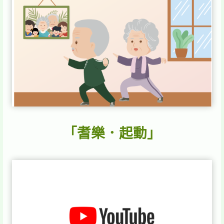
「耆樂．起動」