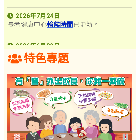
2026年7月24日
長者健康中心
輪候時間
已更新。
2026年6月30日
各長者健康中心的
健康講座時間表 (2026年
特色專題
7月至8月)
已更新。
2024年10月3日
由2024年10月4日起，14間長者健康中心
會為65歲或以上人士提供信使核糖核酸疫
苗
，
必須
預約
。
2023年12月13日